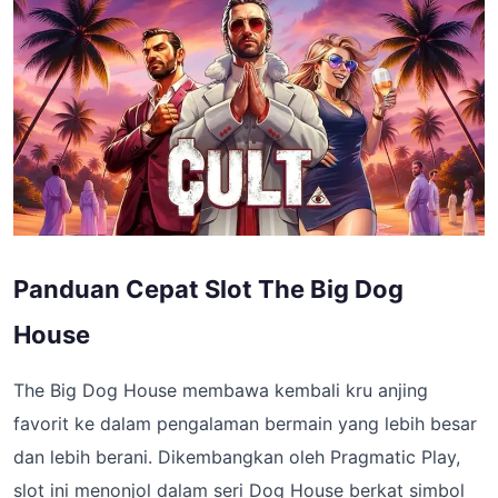
Panduan Cepat Slot The Big Dog
House
The Big Dog House membawa kembali kru anjing
favorit ke dalam pengalaman bermain yang lebih besar
dan lebih berani. Dikembangkan oleh Pragmatic Play,
slot ini menonjol dalam seri Dog House berkat simbol