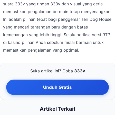
suara 333v yang ringan 333v dan visual yang ceria
memastikan pengalaman bermain tetap menyenangkan.
Ini adalah pilihan tepat bagi penggemar seri Dog House
yang mencari tantangan baru dengan batas
kemenangan yang lebih tinggi. Selalu periksa versi RTP
di kasino pilihan Anda sebelum mulai bermain untuk
memastikan pengalaman yang optimal.
Suka artikel ini? Coba
333v
Unduh Gratis
Artikel Terkait