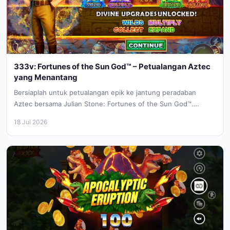
333v: Fortunes of the Sun God™ – Petualangan Aztec
yang Menantang
Bersiaplah untuk petualangan epik ke jantung peradaban
Aztec bersama Julian Stone: Fortunes of the Sun God™.
Dikembangkan oleh Infinity Dragon...
18 Jul 2026