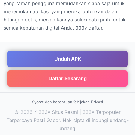
yang ramah pengguna memudahkan siapa saja untuk
menemukan aplikasi yang mereka butuhkan dalam
hitungan detik, menjadikannya solusi satu pintu untuk
semua kebutuhan digital Anda.
333v daftar
.
Unduh APK
Daftar Sekarang
Syarat dan Ketentuan
Kebijakan Privasi
© 2026 ⚡ 333v Situs Resmi | 333v Terpopuler
Terpercaya Pasti Gacor. Hak cipta dilindungi undang-
undang.