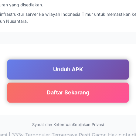
uran yang disediakan.
 infrastruktur server ke wilayah Indonesia Timur untuk memastikan 
uruh Nusantara.
Unduh APK
Daftar Sekarang
Syarat dan Ketentuan
Kebijakan Privasi
mi | 333v Terpopuler Terpercaya Pasti Gacor. Hak cipta d