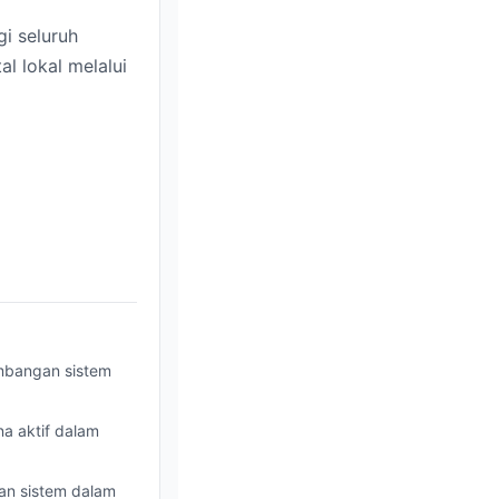
i seluruh
l lokal melalui
embangan sistem
a aktif dalam
lan sistem dalam