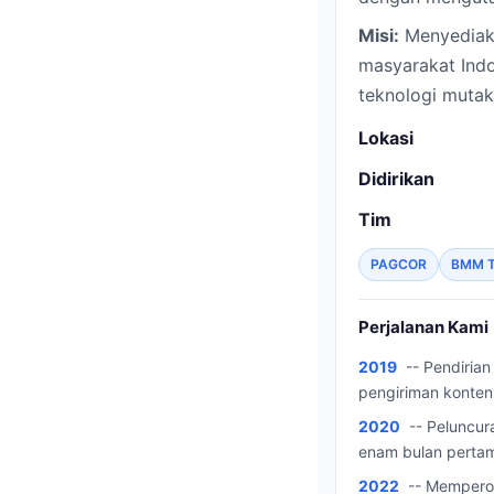
Misi:
Menyediaka
masyarakat Indo
teknologi mutakh
Lokasi
Didirikan
Tim
PAGCOR
BMM T
Perjalanan Kami
2019
-- Pendiria
pengiriman konten 
2020
-- Peluncur
enam bulan perta
2022
-- Memperole