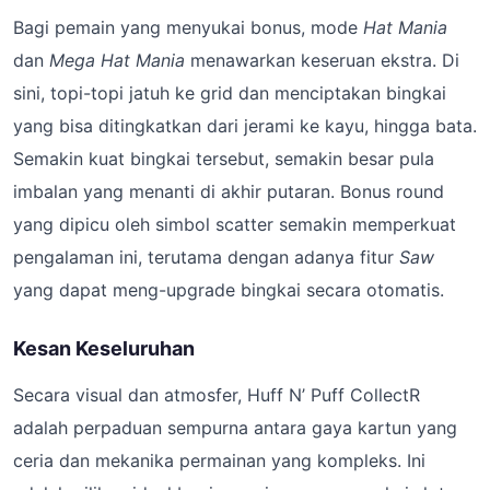
Bagi pemain yang menyukai bonus, mode
Hat Mania
dan
Mega Hat Mania
menawarkan keseruan ekstra. Di
sini, topi-topi jatuh ke grid dan menciptakan bingkai
yang bisa ditingkatkan dari jerami ke kayu, hingga bata.
Semakin kuat bingkai tersebut, semakin besar pula
imbalan yang menanti di akhir putaran. Bonus round
yang dipicu oleh simbol scatter semakin memperkuat
pengalaman ini, terutama dengan adanya fitur
Saw
yang dapat meng-upgrade bingkai secara otomatis.
Kesan Keseluruhan
Secara visual dan atmosfer, Huff N’ Puff CollectR
adalah perpaduan sempurna antara gaya kartun yang
ceria dan mekanika permainan yang kompleks. Ini