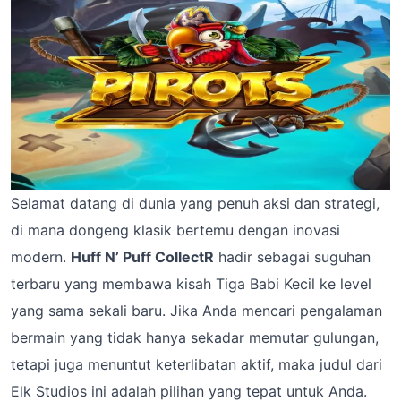
Selamat datang di dunia yang penuh aksi dan strategi,
di mana dongeng klasik bertemu dengan inovasi
modern.
Huff N’ Puff CollectR
hadir sebagai suguhan
terbaru yang membawa kisah Tiga Babi Kecil ke level
yang sama sekali baru. Jika Anda mencari pengalaman
bermain yang tidak hanya sekadar memutar gulungan,
tetapi juga menuntut keterlibatan aktif, maka judul dari
Elk Studios ini adalah pilihan yang tepat untuk Anda.