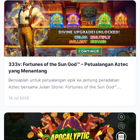
333v: Fortunes of the Sun God™ – Petualangan Aztec
yang Menantang
Bersiaplah untuk petualangan epik ke jantung peradaban
Aztec bersama Julian Stone: Fortunes of the Sun God™.
Dikembangkan oleh Infinity Dragon...
18 Jul 2026