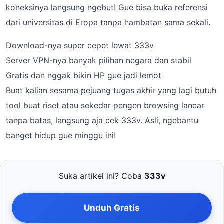
koneksinya langsung ngebut! Gue bisa buka referensi
dari universitas di Eropa tanpa hambatan sama sekali.
Download-nya super cepet lewat 333v
Server VPN-nya banyak pilihan negara dan stabil
Gratis dan nggak bikin HP gue jadi lemot
Buat kalian sesama pejuang tugas akhir yang lagi butuh
tool buat riset atau sekedar pengen browsing lancar
tanpa batas, langsung aja cek 333v. Asli, ngebantu
banget hidup gue minggu ini!
Suka artikel ini? Coba
333v
Unduh Gratis