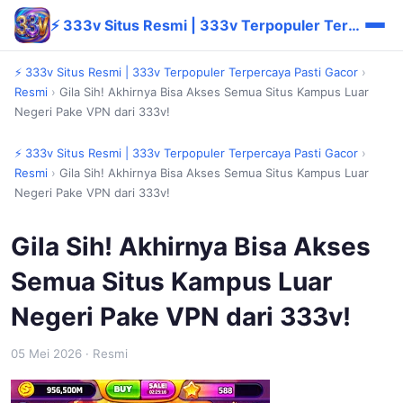
⚡ 333v Situs Resmi | 333v Terpopuler Terpercaya Pasti Gacor
⚡ 333v Situs Resmi | 333v Terpopuler Terpercaya Pasti Gacor
›
Resmi
›
Gila Sih! Akhirnya Bisa Akses Semua Situs Kampus Luar
Negeri Pake VPN dari 333v!
⚡ 333v Situs Resmi | 333v Terpopuler Terpercaya Pasti Gacor
›
Resmi
›
Gila Sih! Akhirnya Bisa Akses Semua Situs Kampus Luar
Negeri Pake VPN dari 333v!
Gila Sih! Akhirnya Bisa Akses
Semua Situs Kampus Luar
Negeri Pake VPN dari 333v!
05 Mei 2026
· Resmi